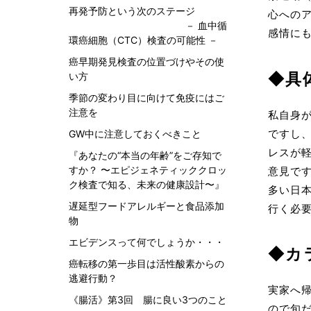
再発予防という次のステージ
心への
－ 血中循
感情に
環癌細胞（CTC）検査の可能性 －
癌早期発見検査の位置づけやその使
い方
◆具
季節の変わり目に向けて免疫にはご
注意を
私自身
ですし
GW中に注意しておくべきこと
レスが
『あなたの“本当の年齢”をご存知で
すか？ 〜エピジェネティッククロッ
意見で
ク検査で知る、未来の健康設計〜』
多い日
遅延型フードアレルギーと食品添加
行く必
物
エビデンスって何でしょうか・・・
◆カ
癌転移の第一歩目は活性酸素からの
逃避行動？
実家へ
《腸活》第3回 腸に良い3つのこと
ので旬