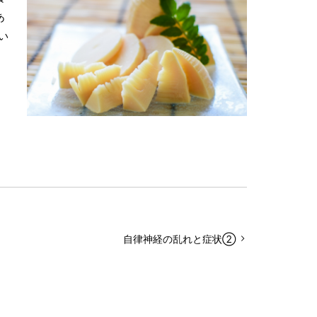
あ
い
自律神経の乱れと症状②