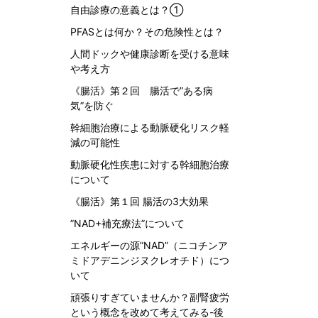
自由診療の意義とは？①
PFASとは何か？その危険性とは？
人間ドックや健康診断を受ける意味
や考え方
《腸活》第２回 腸活で”ある病
気”を防ぐ
幹細胞治療による動脈硬化リスク軽
減の可能性
動脈硬化性疾患に対する幹細胞治療
について
《腸活》第１回 腸活の3大効果
”NAD+補充療法”について
エネルギーの源”NAD”（ニコチンア
ミドアデニンジヌクレオチド）につ
いて
頑張りすぎていませんか？副腎疲労
という概念を改めて考えてみる-後