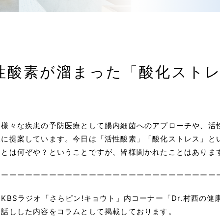
性酸素が溜まった「酸化スト
セリング
コン
エイジング
セカ
度ビタミンC点滴
幹細胞培養上清
NMN点滴
料金
化スペシャル点滴
美肌美白点滴
マイヤーズ点滴
は様々な疾患の予防医療として腸内細菌へのアプローチや、活
吸入療法
サプリメント
様に提案しています。今日は「活性酸素」「酸化ストレス」と
お知
」とは何ぞや？ということですが、皆様聞かれたことはありま
療・再発予防
コラ
ん治療中の方・今後治療予定の方
ーーーーーーーーーーーーーーーーーーーーーーーーーーーー
吸入療法
高濃度ビタミンC治療
グルタチオン点滴
アク
KBSラジオ「さらピン!キョウト」内コーナー「Dr.村西の
リメント
お話しした内容をコラムとして掲載しております。
療を終えられた方・再発予防を図りたい方
プラ