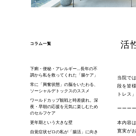
活
コラム一覧
カウン
アンチ
下痢・便秘・アレルギー…長年の不
高濃
調から私を救ってくれた「腸ケア」
抗酸
当院で
常に「興奮状態」の脳をいたわる、
水素
段を皆
ソーシャルデトックスのススメ
トレス
がん治
ワールドカップ観戦と時差疲れ。深
夜・早朝の応援を元気に楽しむため
現在が
ーーー
のセルフケア
水素
更年期という大きな壁
本内容は
サプ
寛実が
自覚症状ゼロの私が「腸活」に向き
標準治