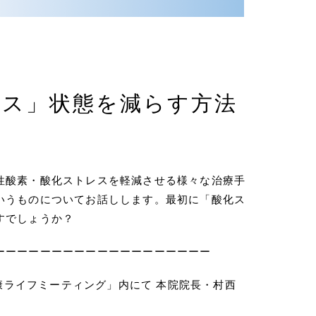
レス」状態を減らす方法
セプト
ンドオピニオン
について
性酸素・酸化ストレスを軽減させる様々な治療手
いうものについてお話しします。最初に「酸化ス
らせ
すでしょうか？
ム
ーーーーーーーーーーーーーーーーーーー
セス
健康ライフミーティング」内にて 本院院長・村西
イバシーポリシー