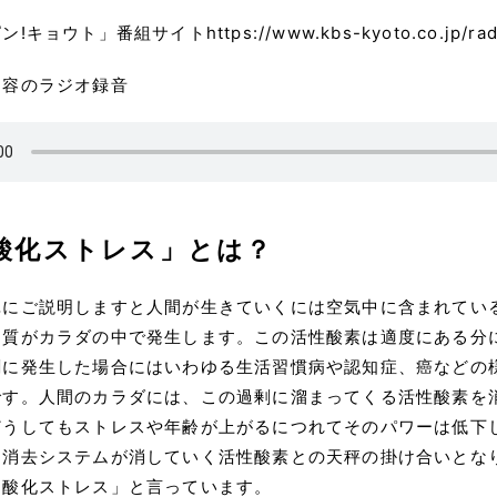
リメント
!キョウト」番組サイトhttps://www.kbs-kyoto.co.jp/radi
内容のラジオ録音
スク検査
nal
CTC（血中循環がん細胞）検査
外の未病検査
ジェネティッククロック
免疫力検査
型フードアレルギー検査
酸化ストレス」とは？
スクリーニング検査プラス
Lox-index検査
中コルチゾール検査
単にご説明しますと人間が生きていくには空気中に含まれてい
物質がカラダの中で発生します。この活性酸素は適度にある分
ア
ハイドラフェイシャル
剰に発生した場合にはいわゆる生活習慣病や認知症、癌などの
です。人間のカラダには、この過剰に溜まってくる活性酸素を
ニックについて
どうしてもストレスや年齢が上がるにつれてそのパワーは低下
と消去システムが消していく活性酸素との天秤の掛け合いとな
「酸化ストレス」と言っています。