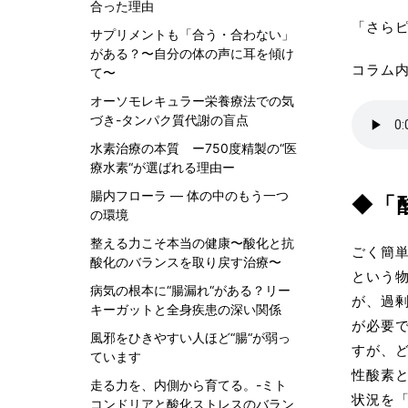
合った理由
サプ
「さらピン
サプリメントも「合う・合わない」
検査
がある？〜自分の体の声に耳を傾け
コラム
て〜
がんリ
オーソモレキュラー栄養療法での気
miSig
づき-タンパク質代謝の盲点
がん以
水素治療の本質 ー750度精製の“医
エピ
療水素“が選ばれる理由ー
遅延
腸内フローラ ― 体の中のもう一つ
◆「
MCI
の環境
唾液
整える力こそ本当の健康〜酸化と抗
ごく簡
酸化のバランスを取り戻す治療〜
美容
という
病気の根本に“腸漏れ“がある？リー
ビジ
が、過
キーガットと全身疾患の深い関係
が必要
当クリ
風邪をひきやすい人ほど“腸“が弱っ
すが、
ています
性酸素
走る力を、内側から育てる。-ミト
状況を
コンドリアと酸化ストレスのバラン