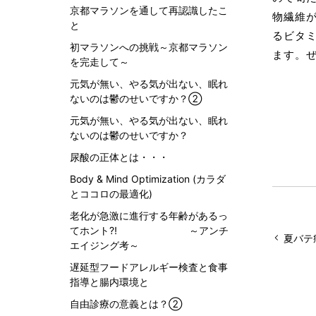
京都マラソンを通して再認識したこ
物繊維
と
るビタ
初マラソンへの挑戦～京都マラソン
ます。
を完走して～
元気が無い、やる気が出ない、眠れ
ないのは鬱のせいですか？②
元気が無い、やる気が出ない、眠れ
ないのは鬱のせいですか？
尿酸の正体とは・・・
Body & Mind Optimization (カラダ
とココロの最適化)
老化が急激に進行する年齢があるっ
てホント⁈ ～アンチ
夏バテ
エイジング考～
遅延型フードアレルギー検査と食事
指導と腸内環境と
自由診療の意義とは？②