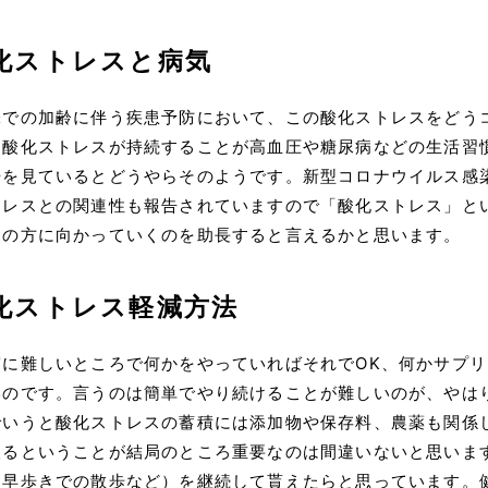
化ストレスと病気
味での加齢に伴う疾患予防において、この酸化ストレスをどう
。酸化ストレスが持続することが高血圧や糖尿病などの生活習
告を見ているとどうやらそのようです。新型コロナウイルス感
トレスとの関連性も報告されていますので「酸化ストレス」と
ンの方に向かっていくのを助長すると言えるかと思います。
化ストレス軽減方法
実に難しいところで何かをやっていればそれでOK、何かサプリ
いのです。言うのは簡単でやり続けることが難しいのが、やは
でいうと酸化ストレスの蓄積には添加物や保存料、農薬も関係
取るということが結局のところ重要なのは間違いないと思いま
（早歩きでの散歩など）を継続して貰えたらと思っています。