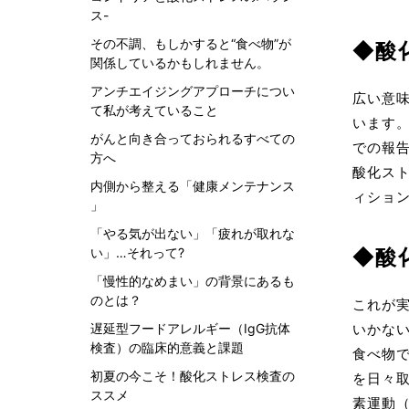
ス-
その不調、もしかすると“食べ物”が
◆酸
関係しているかもしれません。
アンチエイジングアプローチについ
広い意
て私が考えていること
います
がんと向き合っておられるすべての
での報
方へ
酸化ス
内側から整える「健康メンテナンス
ィショ
」
「やる気が出ない」「疲れが取れな
い」…それって?
◆酸
「慢性的なめまい」の背景にあるも
のとは？
これが
いかな
遅延型フードアレルギー（IgG抗体
検査）の臨床的意義と課題
食べ物
初夏の今こそ！酸化ストレス検査の
を日々
ススメ
素運動