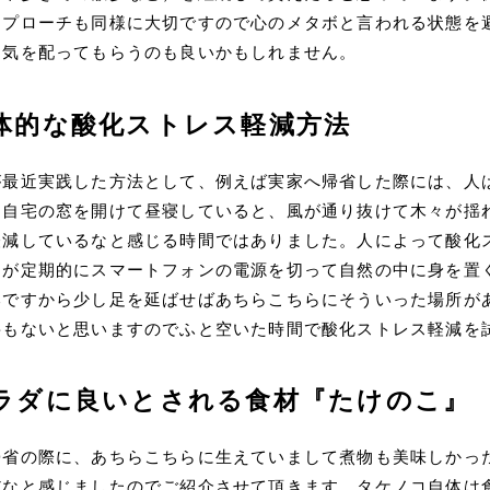
アプローチも同様に大切ですので心のメタボと言われる状態を
も気を配ってもらうのも良いかもしれません。
体的な酸化ストレス軽減方法
が最近実践した方法として、例えば実家へ帰省した際には、人
、自宅の窓を開けて昼寝していると、風が通り抜けて木々が揺
軽減しているなと感じる時間ではありました。人によって酸化
すが定期的にスマートフォンの電源を切って自然の中に身を置
本ですから少し足を延ばせばあちらこちらにそういった場所が
要もないと思いますのでふと空いた時間で酸化ストレス軽減を
ラダに良いとされる食材『たけのこ』
帰省の際に、あちらこちらに生えていまして煮物も美味しかっ
だなと感じましたのでご紹介させて頂きます。タケノコ自体は