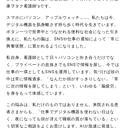
康ヲタク看護師’sです。
スマホにパソコン、アップルウォッチ……。私たちは今、
デジタル機器を肌身離さず持ち歩く時代を生きています。
ボタン一つで世界中とつながれる便利な社会になった引き
換えに、私たちの脳は、SNSや仕事の通知によって「常に
興奮状態」に置かれるようになりました。
私自身、看護師として日々パソコンと向き合うだけでな
く、プライベートの息抜きでもSNSで情報を探し、今では
仕事の一環としてもSNSを運用しています。気づけば頭の
中は常に情報過多。「なんだか頭がすっきりしない」「常
に次の情報を探してしまう」という、いわゆる「脳疲労」
を身をもって体感しています。
この悩みは、私だけのものではありません。来院される患
者さまからも、「仕事でデジタル機器を使わない日はな
く、夜になっても頭が冴えて睡眠の質が落ちている」とい
う切実なご相談をよくお受けします。AIが急速に発達し、