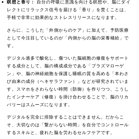
瞑想と香り：
自分の呼吸に意識を向ける瞑想や、脳にダイ
レクトにリラックス信号を届ける「香り」を焚くことは、
手軽で非常に効果的なストレスリリースになります。
さらに、こうした「外側からのケア」に加えて、予防医療
として今注目しているのが「内側からの脳の栄養補給」で
す。
デジタル過多で酸化し、傷ついた脳細胞の修復をサポート
カウンセリング
する成分として、脳の構成成分である「プラズマローゲ
アンチエイジング
ン」や、脳の神経細胞を保護し睡眠の質を高める「本わさ
び由来の成分（ヘキサラファン）」などが研究されていま
がん治療・再発予防
す。スマホをさわらない時間（防御）を作りつつ、こうし
たインナーケア（修復）を掛け合わせることで、脳のリカ
検査
バリーはスムーズになります。
美容
デジタルを完全に排除することはできません。だからこ
当クリニックについて
そ、大切なのは「繋がらない時間」を自分でコントロール
するスキルと、疲れた脳を労わるセルフケアです。
コンセプト
セカンドオピニオン
料金について