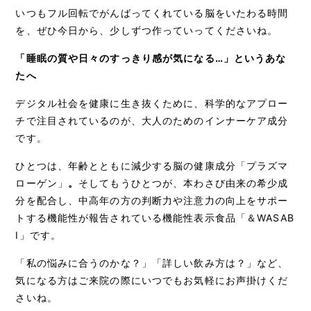
いつもフル回転でがんばってくれている脳をいたわる時間
お知らせ
コラム
アクセス
プライバシーポリシー
を、ぜひ今日から、少しずつ作っていってくださいね。
「睡眠の質や日々のすっきり感が気になる…」というあな
ご予約・お問い合わせ
たへ
デジタル社会を健康に生き抜くために、科学的なアプロー
チで注目されているのが、大人のためのインナーケア成分
です。
ひとつは、年齢とともに減少する脳の健康成分「プラズマ
ローゲン」
。
そしてもうひとつが、本わさび由来の希少成
分を配合し、中高年の方の判断力や注意力の向上をサポー
トする機能性が報告されている機能性表示食品「＆WASAB
I」です。
「私の悩みに合うのかな？」「詳しい飲み方は？」など、
気になる方はご来院の際にいつでもお気軽にお声掛けくだ
さいね。