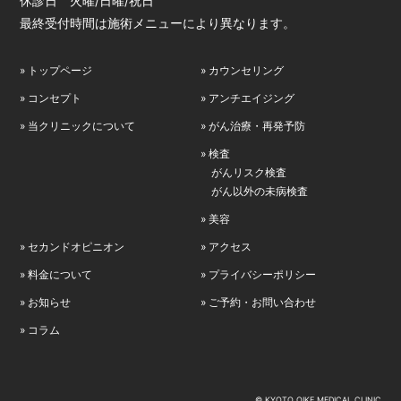
休診日 火曜/日曜/祝日
最終受付時間は施術メニューにより異なります。
» トップページ
» カウンセリング
» コンセプト
» アンチエイジング
» 当クリニックについて
» がん治療・再発予防
» 検査
がんリスク検査
がん以外の未病検査
» 美容
» セカンドオピニオン
» アクセス
» 料金について
» プライバシーポリシー
» お知らせ
» ご予約・お問い合わせ
» コラム
© KYOTO OIKE MEDICAL CLINIC